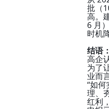
批（1
高。建
6 月
时机
结语：
高企
为了
业而
“如
理、
红利，