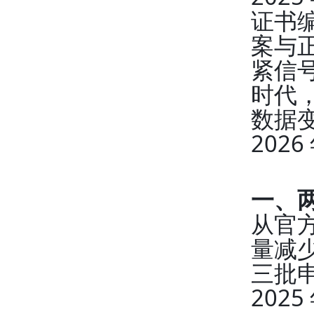
证书
案与
紧信号
时代，
数据
202
一、
从官方
量减少
三批
202