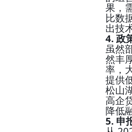
果，
比数
出技
4. 
虽然
然丰厚
率，
提供低
松山
高企贷
降低
5.
从 2