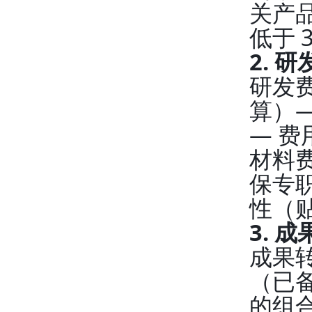
关产
低于 
2. 
研发
算）
— 
材料
保专
性（
3. 
成果
（已备
的组